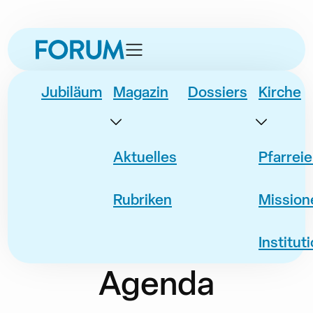
zur
zum
zur
Datum
Event
Navigation
Inhalt
Fusszeile
springen
springen
springen
Jubiläum
Magazin
Dossiers
Kirche
Aktuelles
Pfarrei
Rubriken
Mission
Institut
Agenda