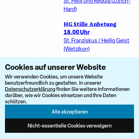
St. Felix und Regula (Zürich-
Hard)
HG Stille Anbetung
18.00 Uhr
St. Franziskus / Heilig Geist
(Wetzikon)
Messe
Gottesdienst
Cookies auf unserer Website
18.00 Uhr
Wir verwenden Cookies, um unsere Website
Erlöser (Zürich-Seefeld -
benutzerfreundlich zu gestalten. In unserer
Zürich-Riesbach)
Datenschutzerklärung
finden Sie weitere Informationen
darüber, wie wir Cookies einsetzen und Ihre Daten
schützen.
Santa Messa
18.00 Uhr
Alle akzeptieren
Don Bosco (Parrocchia di
Nicht-essentielle Cookies verweigern
lingua italiana Zurigo)