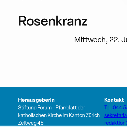
Rosenkranz
Mittwoch, 22. Ju
Herausgeberin
Kontakt
Stiftung Forum - Pfarrblatt der
Tel. 044 5
katholischen Kirche im Kanton Zürich
sekretari
Zeltweg 48
redaktio