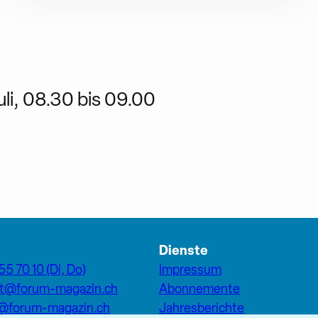
li, 08.30 bis 09.00
Dienste
55 70 10 (Di, Do)
Impressum
at@forum-magazin.ch
Abonnemente
n@forum-magazin.ch
Jahresberichte