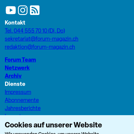
Kontakt
Tel. 044 555 70 10 (Di, Do)
sekretariat@forum-magazin.ch
redaktion@forum-magazin.ch
Forum Team
Netzwerk
Archiv
Dienste
Impressum
Abonnemente
Jahresberichte
Inserate
Cookies auf unserer Website
Pfarreiseiten Stadt Zürich
Dashboard Forum+
Wir verwenden Cookies, um unsere Website