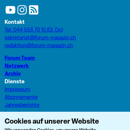
Kontakt
Tel. 044 555 70 10 (Di, Do)
sekretariat@forum-magazin.ch
redaktion@forum-magazin.ch
Forum Team
Netzwerk
Archiv
Dienste
Impressum
Abonnemente
Jahresberichte
Inserate
Cookies auf unserer Website
Pfarreiseiten Stadt Zürich
Dashboard Forum+
Wir verwenden Cookies, um unsere Website