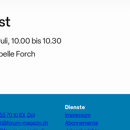
st
li, 10.00 bis 10.30
elle Forch
Dienste
55 70 10 (Di, Do)
Impressum
at@forum-magazin.ch
Abonnemente