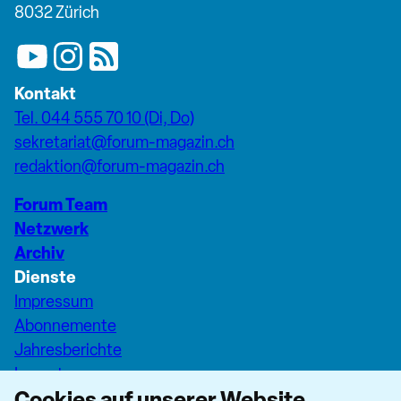
8032 Zürich
Kontakt
Tel. 044 555 70 10 (Di, Do)
sekretariat@forum-magazin.ch
redaktion@forum-magazin.ch
Forum Team
Netzwerk
Archiv
Dienste
Impressum
Abonnemente
Jahresberichte
Inserate
Cookies auf unserer Website
Pfarreiseiten Stadt Zürich