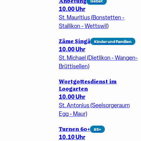
Anbetung
Gebet
10.00 Uhr
St. Mauritius (Bonstetten -
Stallikon - Wettswil)
Zäme Singä
Kinder und Familien
10.00 Uhr
St. Michael (Dietlikon - Wangen-
Brüttisellen)
Wortgottesdienst im
Loogarten
10.00 Uhr
St. Antonius (Seelsorgeraum
Egg - Maur)
Turnen 60+
65+
10.10 Uhr