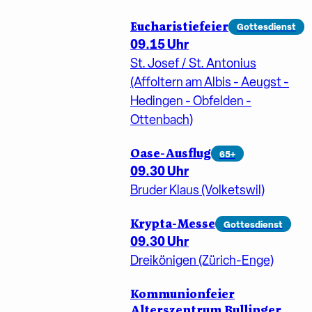
Eucharistiefeier
Gottesdienst
09.15 Uhr
St. Josef / St. Antonius
(Affoltern am Albis - Aeugst -
Hedingen - Obfelden -
Ottenbach)
Oase-Ausflug
65+
09.30 Uhr
Bruder Klaus (Volketswil)
Krypta-Messe
Gottesdienst
09.30 Uhr
Dreikönigen (Zürich-Enge)
Kommunionfeier
Alterszentrum Bullinger