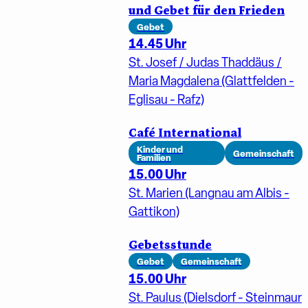
und Gebet für den Frieden
Gebet
14.45 Uhr
St. Josef / Judas Thaddäus /
Maria Magdalena (Glattfelden -
Eglisau - Rafz)
Café International
Kinder und
Gemeinschaft
Familien
15.00 Uhr
St. Marien (Langnau am Albis -
Gattikon)
Gebetsstunde
Gebet
Gemeinschaft
15.00 Uhr
St. Paulus (Dielsdorf - Steinmaur