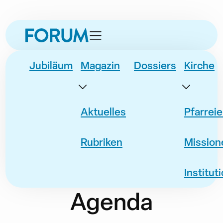
zur
zum
zur
Datum
Event
Navigation
Inhalt
Fusszeile
springen
springen
springen
Jubiläum
Magazin
Dossiers
Kirche
Aktuelles
Pfarrei
Rubriken
Mission
Institut
Agenda