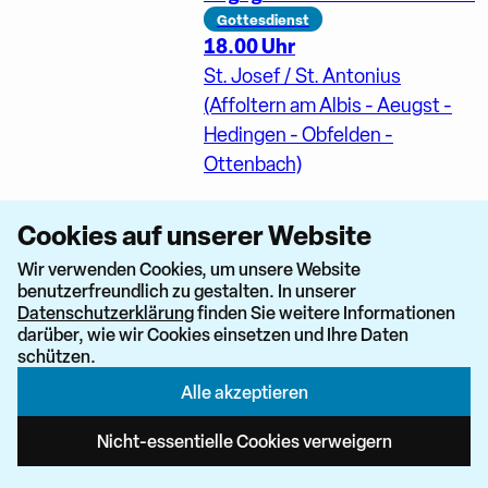
Gottesdienst
18.00 Uhr
St. Josef / St. Antonius
(Affoltern am Albis - Aeugst -
Hedingen - Obfelden -
Ottenbach)
Rosenkranz
Cookies auf unserer Website
18.00 Uhr
Wir verwenden Cookies, um unsere Website
Maria Krönung (Gossau ZH)
benutzerfreundlich zu gestalten. In unserer
Datenschutzerklärung
finden Sie weitere Informationen
Fraueninsel
Gemeinschaft
darüber, wie wir Cookies einsetzen und Ihre Daten
18.00 Uhr
schützen.
St. Agatha und St. Josef
Alle akzeptieren
(Dietikon)
Nicht-essentielle Cookies verweigern
Anbetung, BW
Gottesdienst