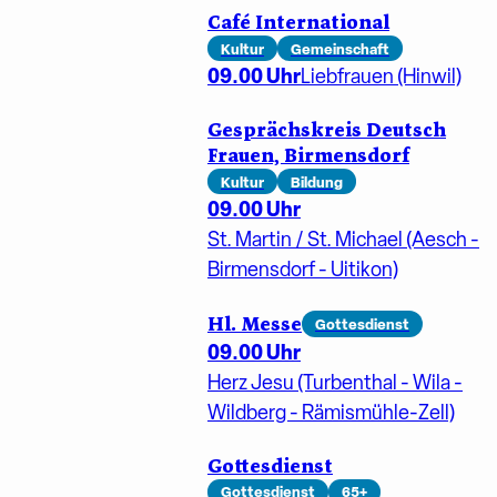
Café International
Kultur
Gemeinschaft
09.00 Uhr
Liebfrauen (Hinwil)
Gesprächskreis Deutsch
Frauen, Birmensdorf
Kultur
Bildung
09.00 Uhr
St. Martin / St. Michael (Aesch -
Birmensdorf - Uitikon)
Hl. Messe
Gottesdienst
09.00 Uhr
Herz Jesu (Turbenthal - Wila -
Wildberg - Rämismühle-Zell)
Gottesdienst
Gottesdienst
65+