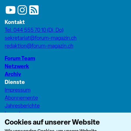
Kontakt
Tel. 044 555 70 10 (Di, Do)
sekretariat@forum-magazin.ch
redaktion@forum-magazin.ch
Forum Team
Netzwerk
Archiv
Dienste
Impressum
Abonnemente
Jahresberichte
Inserate
Cookies auf unserer Website
Pfarreiseiten Stadt Zürich
Dashboard Forum+
Wir verwenden Cookies, um unsere Website