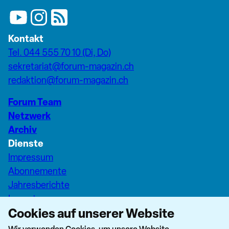
Kontakt
Tel. 044 555 70 10 (Di, Do)
sekretariat@forum-magazin.ch
redaktion@forum-magazin.ch
Forum Team
Netzwerk
Archiv
Dienste
Impressum
Abonnemente
Jahresberichte
Inserate
Cookies auf unserer Website
Pfarreiseiten Stadt Zürich
Dashboard Forum+
Wir verwenden Cookies, um unsere Website