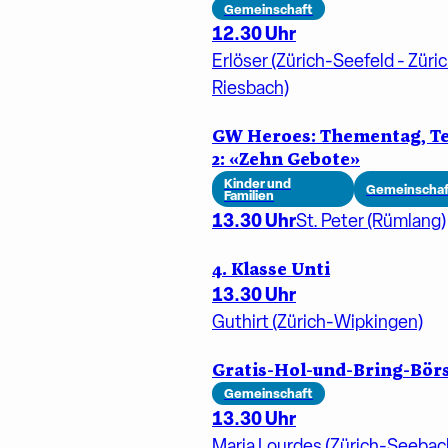
Gemeinschaft
12.30 Uhr
Erlöser (Zürich-Seefeld - Züri
Riesbach)
GW Heroes: Thementag, Te
2: «Zehn Gebote»
Kinder und
Gemeinschaf
Familien
13.30 Uhr
St. Peter (Rümlang)
4. Klasse Unti
13.30 Uhr
Guthirt (Zürich-Wipkingen)
Gratis-Hol-und-Bring-Bör
Gemeinschaft
13.30 Uhr
Maria Lourdes (Zürich-Seebac