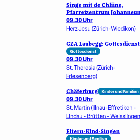
Singe mit de Chliine,
Pfarreizentrum Johanneu
09.30 Uhr
Herz Jesu (Zürich-Wiedikon)
GZA Laubegg: Gottesdienst
Gottesdienst
09.30 Uhr
St. Theresia (Zürich-
Friesenberg)
Chäferburg
Kinder und Familien
09.30 Uhr
St. Martin (Illnau-Effretikon -
Lindau - Brütten - Weisslingen
Eltern-Kind-Singen
Kinder und Familien