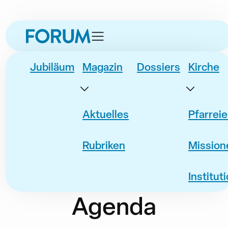
zur
zum
zur
Datum
Event
Navigation
Inhalt
Fusszeile
springen
springen
springen
Jubiläum
Magazin
Dossiers
Kirche
Aktuelles
Pfarrei
Rubriken
Mission
Institut
Agenda