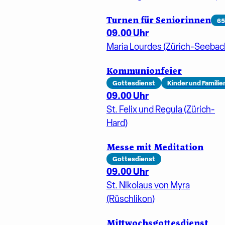
Turnen für Seniorinnen
65
09.00 Uhr
Maria Lourdes (Zürich-Seebac
Kommunionfeier
Gottesdienst
Kinder und Familie
09.00 Uhr
St. Felix und Regula (Zürich-
Hard)
Messe mit Meditation
Gottesdienst
09.00 Uhr
St. Nikolaus von Myra
(Rüschlikon)
Mittwochsgottesdienst