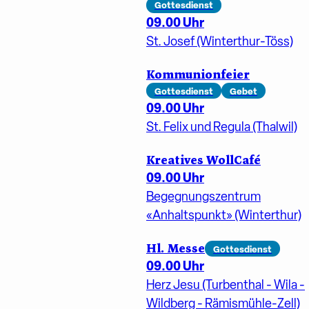
Gottesdienst
09.00 Uhr
St. Josef (Winterthur-Töss)
Kommunionfeier
Gottesdienst
Gebet
09.00 Uhr
St. Felix und Regula (Thalwil)
Kreatives WollCafé
09.00 Uhr
Begegnungszentrum
«Anhaltspunkt» (Winterthur)
Hl. Messe
Gottesdienst
09.00 Uhr
Herz Jesu (Turbenthal - Wila -
Wildberg - Rämismühle-Zell)