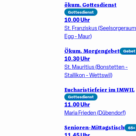
ökum. Gottesdienst
Gottesdienst
10.00 Uhr
St. Franziskus (Seelsorgeraum
Egg - Maur)
Ökum. Morgengebet
Gebet
10.30 Uhr
St. Mauritius (Bonstetten -
Stallikon - Wettswil)
Eucharistiefeier im IMWIL
Gottesdienst
11.00 Uhr
Maria Frieden (Dübendorf)
Senioren-Mittagstisch
65+
11.45 Uhr