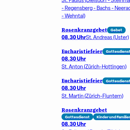
St. Paulus (Dielsdorf - Steinm
- Regensberg - Bachs - Neera
- Wehntal)
Rosenkranzgebet
Gebet
08.30 Uhr
St. Andreas (Uster)
Eucharistiefeier
Gottesdiens
08.30 Uhr
St. Anton (Zürich-Hottingen)
Eucharistiefeier
Gottesdiens
08.30 Uhr
St. Martin (Zürich-Fluntern)
Rosenkranzgebet
Gottesdienst
Kinder und Familie
08.30 Uhr