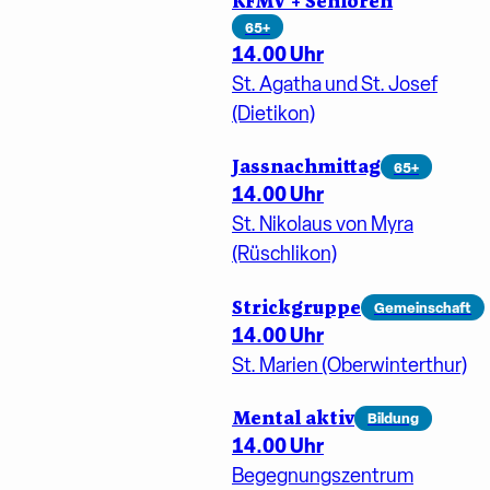
KFMV + Senioren
65+
14.00 Uhr
St. Agatha und St. Josef
(Dietikon)
Jassnachmittag
65+
14.00 Uhr
St. Nikolaus von Myra
(Rüschlikon)
Strickgruppe
Gemeinschaft
14.00 Uhr
St. Marien (Oberwinterthur)
Mental aktiv
Bildung
14.00 Uhr
Begegnungszentrum