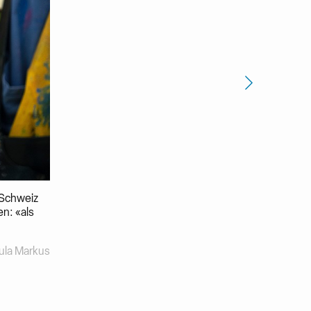
r Schweiz
n: «als
ula Markus