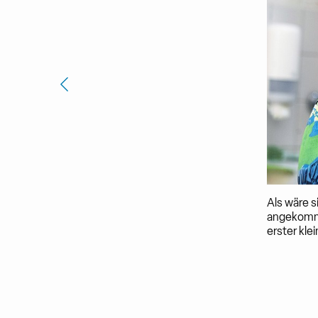
Als wäre si
angekomme
erster kle