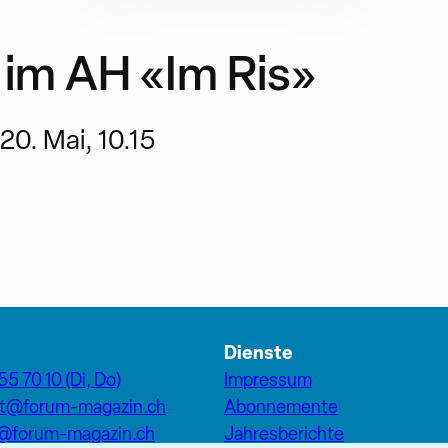
im AH «Im Ris»
20. Mai, 10.15
Dienste
55 70 10 (Di, Do)
Impressum
at@forum-magazin.ch
Abonnemente
n@forum-magazin.ch
Jahresberichte