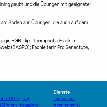
aining geübt und die Übungen mit geeigneter
il am Boden aus Übungen, die auch auf dem
gin BGB; dipl. Therapeutin Franklin-
eiz (BASPO); Fachleiterin Pro Senectute,
Dienste
55 70 10 (Di, Do)
Impressum
at@forum-magazin.ch
Abonnemente