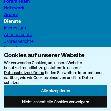
Forum Team
Netzwerk
Archiv
Dienste
Impressum
Abonnemente
Jahresberichte
Inserate
Cookies auf unserer Website
Pfarreiseiten Stadt Zürich
Dashboard Forum+
Wir verwenden Cookies, um unsere Website
benutzerfreundlich zu gestalten. In unserer
nach oben
Datenschutzerklärung
finden Sie weitere Informationen
darüber, wie wir Cookies einsetzen und Ihre Daten
schützen.
Alle akzeptieren
Newsletter abonnieren
Nicht-essentielle Cookies verweigern