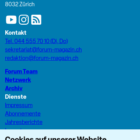
8032 Zürich
Kontakt
Tel. 044 555 70 10 (Di, Do)
sekretariat@forum-magazin.ch
redaktion@forum-magazin.ch
Forum Team
Netzwerk
Archiv
Dienste
Impressum
Abonnemente
Jahresberichte
Inserate
Cookies auf unserer Website
Pfarreiseiten Stadt Zürich