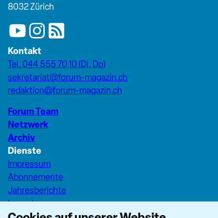
8032 Zürich
Kontakt
Tel. 044 555 70 10 (Di, Do)
sekretariat@forum-magazin.ch
redaktion@forum-magazin.ch
Forum Team
Netzwerk
Archiv
Dienste
Impressum
Abonnemente
Jahresberichte
Inserate
Cookies auf unserer Website
Pfarreiseiten Stadt Zürich