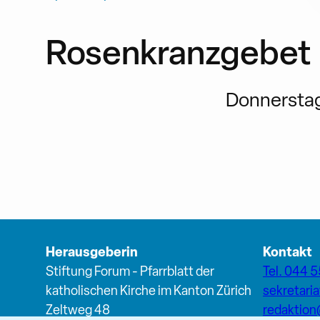
Rosenkranzgebet
Donnerstag,
Herausgeberin
Kontakt
Stiftung Forum - Pfarrblatt der
Tel. 044 5
katholischen Kirche im Kanton Zürich
sekretari
Zeltweg 48
redaktio