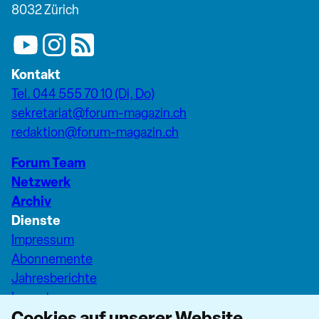
8032 Zürich
Kontakt
Tel. 044 555 70 10 (Di, Do)
sekretariat@forum-magazin.ch
redaktion@forum-magazin.ch
Forum Team
Netzwerk
Archiv
Dienste
Impressum
Abonnemente
Jahresberichte
Inserate
Cookies auf unserer Website
Pfarreiseiten Stadt Zürich