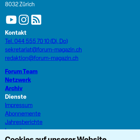
8032 Zürich
Kontakt
Tel. 044 555 70 10 (Di, Do)
sekretariat@forum-magazin.ch
redaktion@forum-magazin.ch
Forum Team
Netzwerk
Archiv
Dienste
Impressum
Abonnemente
Jahresberichte
Inserate
Cookies auf unserer Website
Pfarreiseiten Stadt Zürich