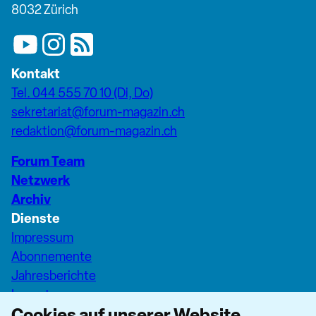
8032 Zürich
Kontakt
Tel. 044 555 70 10 (Di, Do)
sekretariat@forum-magazin.ch
redaktion@forum-magazin.ch
Forum Team
Netzwerk
Archiv
Dienste
Impressum
Abonnemente
Jahresberichte
Inserate
Cookies auf unserer Website
Pfarreiseiten Stadt Zürich