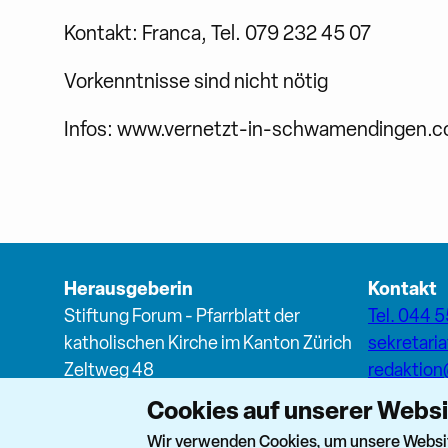
Kontakt: Franca, Tel. 079 232 45 07
Vorkenntnisse sind nicht nötig
Infos: www.vernetzt-in-schwamendingen.
Herausgeberin
Kontakt
Stiftung Forum - Pfarrblatt der
Tel. 044 5
katholischen Kirche im Kanton Zürich
sekretari
Zeltweg 48
redaktio
8032 Zürich
Cookies auf unserer Webs
Forum T
Netzwer
Wir verwenden Cookies, um unsere Website