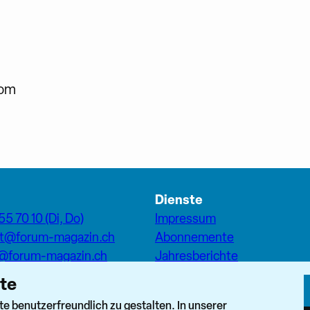
com
Dienste
55 70 10 (Di, Do)
Impressum
at@forum-magazin.ch
Abonnemente
n@forum-magazin.ch
Jahresberichte
Inserate
ite
eam
Pfarreiseiten Stadt Zürich
k
 benutzerfreundlich zu gestalten. In unserer