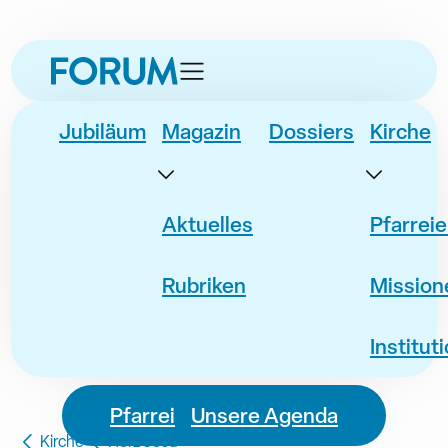
zur
zur
zum
zur
Navigation
Unternavigation
Inhalt
Fusszeile
springen
springen
springen
springen
Jubiläum
Magazin
Dossiers
Kirche
Aktuelles
Pfarrei
Rubriken
Mission
Institut
Pfarrei
Unsere Agenda
Kirche
Herz Jesu