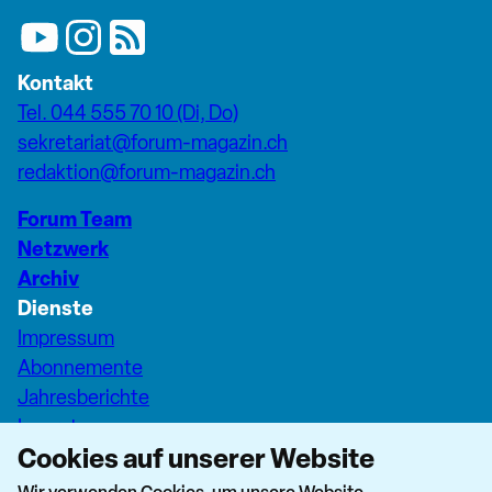
Kontakt
Tel. 044 555 70 10 (Di, Do)
sekretariat@forum-magazin.ch
redaktion@forum-magazin.ch
Forum Team
Netzwerk
Archiv
Dienste
Impressum
Abonnemente
Jahresberichte
Inserate
Cookies auf unserer Website
Pfarreiseiten Stadt Zürich
Dashboard Forum+
Wir verwenden Cookies, um unsere Website