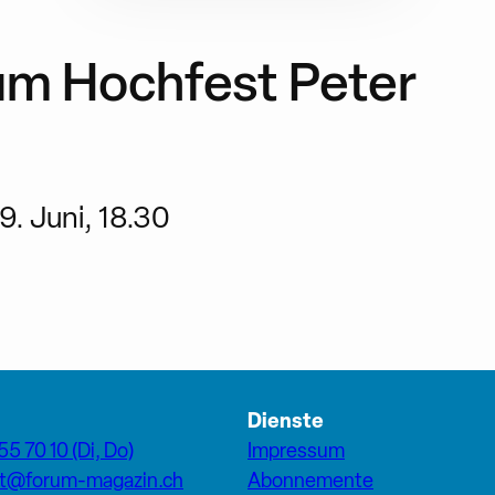
zum Hochfest Peter
. Juni, 18.30
Dienste
55 70 10 (Di, Do)
Impressum
at@forum-magazin.ch
Abonnemente