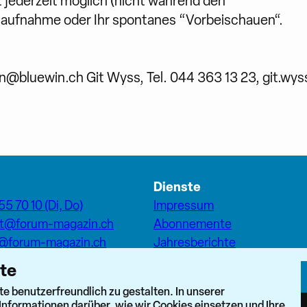
 jederzeit möglich (nicht während den
aktaufnahme oder Ihr spontanes “Vorbeischauen“.
fon@bluewin.ch Git Wyss, Tel. 044 363 13 23, git.w
Dienste
55 70 10 (Di, Do)
Impressum
at@forum-magazin.ch
Abonnemente
n@forum-magazin.ch
Jahresberichte
Inserate
ite
eam
Pfarreiseiten Stadt Zürich
k
 benutzerfreundlich zu gestalten. In unserer
Dashboard Forum+
Informationen darüber, wie wir Cookies einsetzen und Ihre