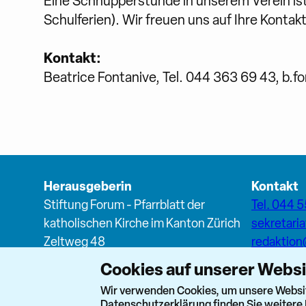
Eine Schnupperstunde in unserem Verein ist
Schulferien). Wir freuen uns auf Ihre Kont
Kontakt:
Beatrice Fontanive, Tel. 044 363 69 43, b.
Herausgeberin
Kontakt
Stiftung Forum - Pfarrblatt der
Tel. 044 5
katholischen Kirche im Kanton Zürich
sekretari
Zeltweg 48
redaktio
8032 Zürich
Cookies auf unserer Webs
Forum T
Netzwer
Wir verwenden Cookies, um unsere Website
Datenschutzerklärung
finden Sie weitere 