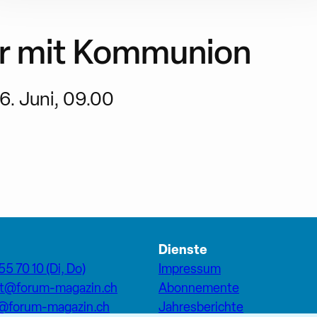
r mit Kommunion
6. Juni, 09.00
Dienste
55 70 10 (Di, Do)
Impressum
at@forum-magazin.ch
Abonnemente
n@forum-magazin.ch
Jahresberichte