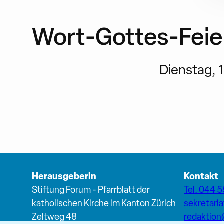
Wort-Gottes-Feie
Dienstag, 1
Herausgeberin
Kontakt
Stiftung Forum - Pfarrblatt der
Tel. 044 5
katholischen Kirche im Kanton Zürich
sekretari
Zeltweg 48
redaktio