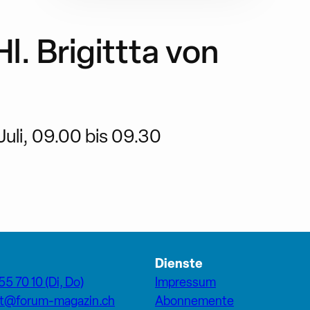
Hl. Brigittta von
uli, 09.00 bis 09.30
Dienste
55 70 10 (Di, Do)
Impressum
at@forum-magazin.ch
Abonnemente