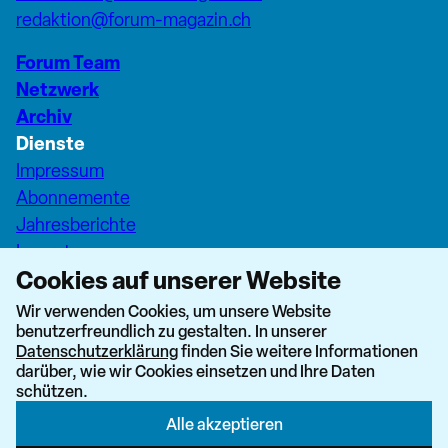
redaktion@forum-magazin.ch
Forum Team
Netzwerk
Archiv
Dienste
Impressum
Abonnemente
Jahresberichte
Inserate
Cookies auf unserer Website
Pfarreiseiten Stadt Zürich
Dashboard Forum+
Wir verwenden Cookies, um unsere Website
benutzerfreundlich zu gestalten. In unserer
nach oben
Datenschutzerklärung
finden Sie weitere Informationen
darüber, wie wir Cookies einsetzen und Ihre Daten
schützen.
Alle akzeptieren