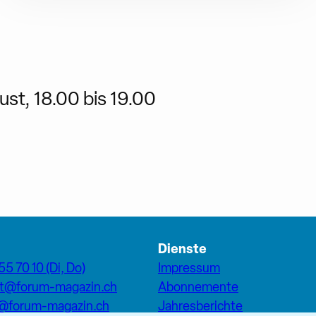
st, 18.00 bis 19.00
Dienste
55 70 10 (Di, Do)
Impressum
at@forum-magazin.ch
Abonnemente
n@forum-magazin.ch
Jahresberichte