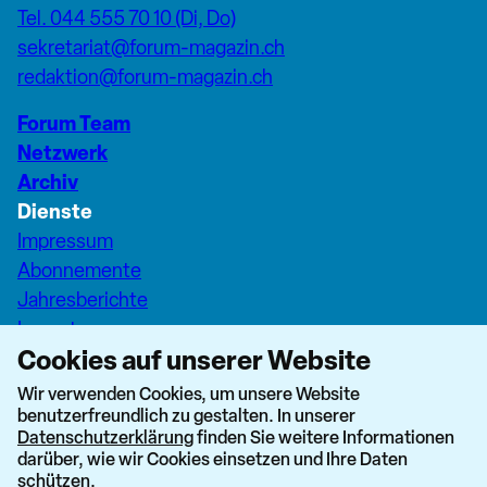
Tel. 044 555 70 10 (Di, Do)
sekretariat@forum-magazin.ch
redaktion@forum-magazin.ch
Forum Team
Netzwerk
Archiv
Dienste
Impressum
Abonnemente
Jahresberichte
Inserate
Cookies auf unserer Website
Pfarreiseiten Stadt Zürich
Dashboard Forum+
Wir verwenden Cookies, um unsere Website
benutzerfreundlich zu gestalten. In unserer
nach oben
Datenschutzerklärung
finden Sie weitere Informationen
darüber, wie wir Cookies einsetzen und Ihre Daten
schützen.