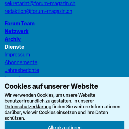
sekretariat@forum-magazin.ch
redaktion@forum-magazin.ch
Forum Team
Netzwerk
Archiv
Dienste
Impressum
Abonnemente
Jahresberichte
Inserate
Cookies auf unserer Website
Pfarreiseiten Stadt Zürich
Dashboard Forum+
Wir verwenden Cookies, um unsere Website
benutzerfreundlich zu gestalten. In unserer
nach oben
Datenschutzerklärung
finden Sie weitere Informationen
darüber, wie wir Cookies einsetzen und Ihre Daten
schützen.
Alle akzeptieren