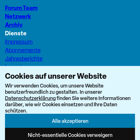
Forum Team
Netzwerk
Archiv
Dienste
Impressum
Abonnemente
Jahresberichte
Inserate
Cookies auf unserer Website
Pfarreiseiten Stadt Zürich
Dashboard Forum+
Wir verwenden Cookies, um unsere Website
benutzerfreundlich zu gestalten. In unserer
nach oben
Datenschutzerklärung
finden Sie weitere Informationen
darüber, wie wir Cookies einsetzen und Ihre Daten
schützen.
Alle akzeptieren
Newsletter abonnieren
Nicht-essentielle Cookies verweigern