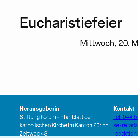
Eucharistiefeier
Mittwoch, 20. M
Herausgeberin
Kontakt
Stiftung Forum - Pfarrblatt der
Tel. 044 5
katholischen Kirche im Kanton Zürich
sekretari
Zeltweg 48
redaktio