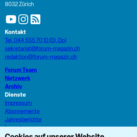
8032 Zürich
Kontakt
Tel. 044 555 70 10 (Di, Do)
sekretariat@forum-magazin.ch
redaktion@forum-magazin.ch
Forum Team
Netzwerk
Archiv
Dienste
Impressum
Abonnemente
Jahresberichte
Inserate
Cookies auf unserer Website
Pfarreiseiten Stadt Zürich