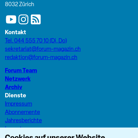
8032 Zürich
Kontakt
Tel. 044 555 70 10 (Di, Do)
sekretariat@forum-magazin.ch
redaktion@forum-magazin.ch
Forum Team
Netzwerk
Archiv
Dienste
Impressum
Abonnemente
Jahresberichte
Inserate
Cookies auf unserer Website
Pfarreiseiten Stadt Zürich