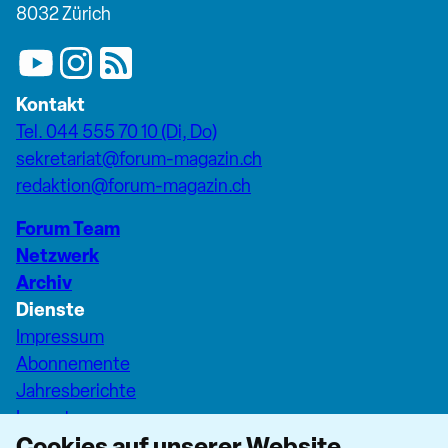
8032 Zürich
Kontakt
Tel. 044 555 70 10 (Di, Do)
sekretariat@forum-magazin.ch
redaktion@forum-magazin.ch
Forum Team
Netzwerk
Archiv
Dienste
Impressum
Abonnemente
Jahresberichte
Inserate
Cookies auf unserer Website
Pfarreiseiten Stadt Zürich