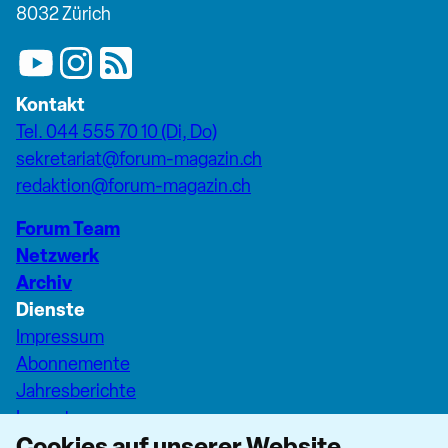
8032 Zürich
Kontakt
Tel. 044 555 70 10 (Di, Do)
sekretariat@forum-magazin.ch
redaktion@forum-magazin.ch
Forum Team
Netzwerk
Archiv
Dienste
Impressum
Abonnemente
Jahresberichte
Inserate
Cookies auf unserer Website
Pfarreiseiten Stadt Zürich