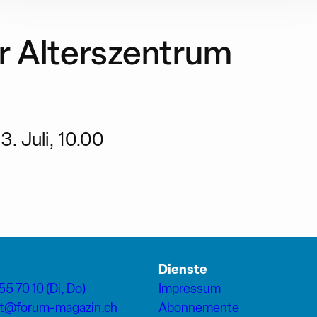
r Alterszentrum
. Juli, 10.00
Dienste
55 70 10 (Di, Do)
Impressum
at@forum-magazin.ch
Abonnemente