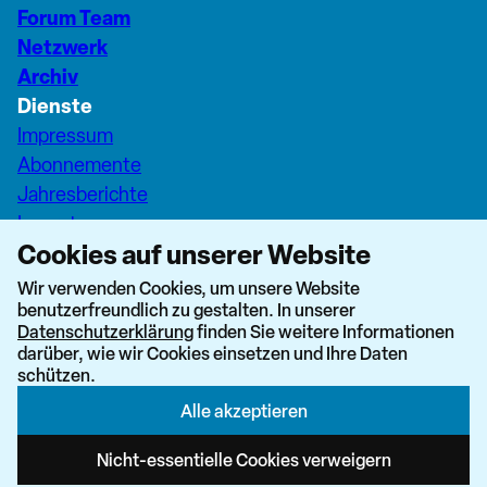
Forum Team
Netzwerk
Archiv
Dienste
Impressum
Abonnemente
Jahresberichte
Inserate
Cookies auf unserer Website
Pfarreiseiten Stadt Zürich
Dashboard Forum+
Wir verwenden Cookies, um unsere Website
benutzerfreundlich zu gestalten. In unserer
nach oben
Datenschutzerklärung
finden Sie weitere Informationen
darüber, wie wir Cookies einsetzen und Ihre Daten
schützen.
Alle akzeptieren
Newsletter abonnieren
Nicht-essentielle Cookies verweigern