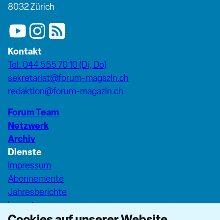
8032 Zürich
Kontakt
Tel. 044 555 70 10 (Di, Do)
sekretariat@forum-magazin.ch
redaktion@forum-magazin.ch
Forum Team
Netzwerk
Archiv
Dienste
Impressum
Abonnemente
Jahresberichte
Inserate
Cookies auf unserer Website
Pfarreiseiten Stadt Zürich