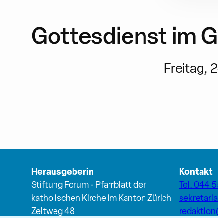
Gottesdienst im 
Freitag, 2
Herausgeberin
Kontakt
Stiftung Forum - Pfarrblatt der
Tel. 044 5
katholischen Kirche im Kanton Zürich
sekretari
Zeltweg 48
redaktio