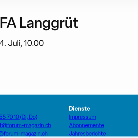
GFA Langgrüt
4. Juli, 10.00
Dienste
55 70 10 (Di, Do)
Impressum
at@forum-magazin.ch
Abonnemente
n@forum-magazin.ch
Jahresberichte