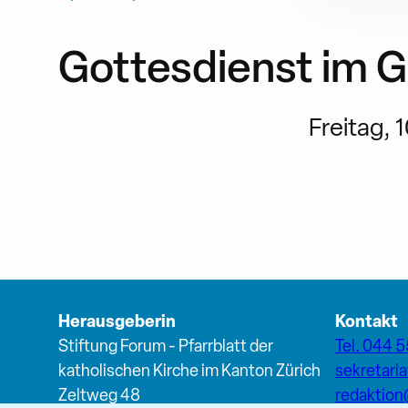
Gottesdienst im 
Freitag, 1
Herausgeberin
Kontakt
Stiftung Forum - Pfarrblatt der
Tel. 044 5
katholischen Kirche im Kanton Zürich
sekretari
Zeltweg 48
redaktio