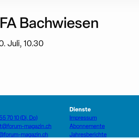
GFA Bachwiesen
0. Juli, 10.30
Dienste
55 70 10 (Di, Do)
Impressum
at@forum-magazin.ch
Abonnemente
n@forum-magazin.ch
Jahresberichte