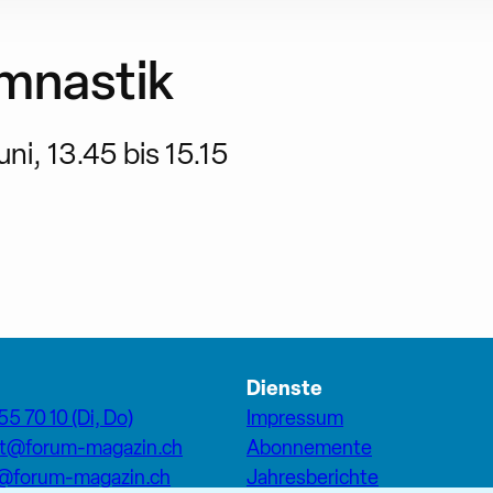
mnastik
ni, 13.45 bis 15.15
Dienste
55 70 10 (Di, Do)
Impressum
at@forum-magazin.ch
Abonnemente
n@forum-magazin.ch
Jahresberichte