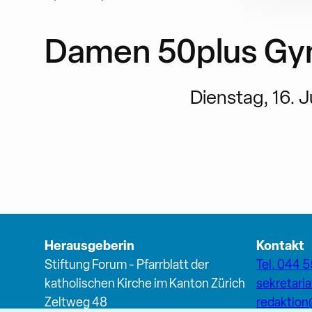
Damen 50plus Gy
Dienstag, 16. Ju
Herausgeberin
Kontakt
Stiftung Forum - Pfarrblatt der
Tel. 044 5
katholischen Kirche im Kanton Zürich
sekretari
Zeltweg 48
redaktio