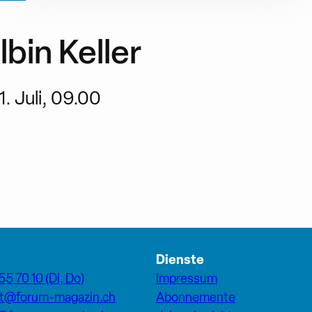
lbin Keller
1. Juli, 09.00
Dienste
55 70 10 (Di, Do)
Impressum
at@forum-magazin.ch
Abonnemente