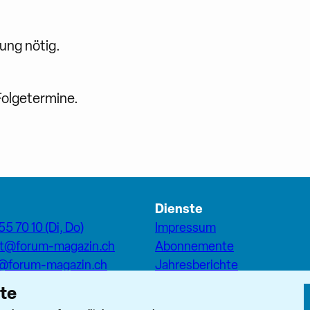
dung nötig.
Folgetermine.
Dienste
55 70 10 (Di, Do)
Impressum
at@forum-magazin.ch
Abonnemente
n@forum-magazin.ch
Jahresberichte
Inserate
ite
eam
Pfarreiseiten Stadt Zürich