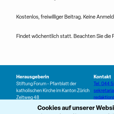
Kostenlos, freiwilliger Beitrag. Keine Anmel
Findet wöchentlich statt. Beachten Sie die 
Herausgeberin
Kontakt
Stiftung Forum - Pfarrblatt der
Tel. 044 5
katholischen Kirche im Kanton Zürich
sekretari
Zeltweg 48
redaktio
8032 Zürich
Cookies auf unserer Webs
Forum T