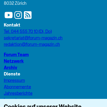
8032 Zürich
Kontakt
Tel. 044 555 70 10 (Di, Do)
sekretariat@forum-magazin.ch
redaktion@forum-magazin.ch
Forum Team
Netzwerk
Archiv
Dienste
Impressum
Abonnemente
Jahresberichte
Inserate
Cookies auf unserer Website
Pfarreiseiten Stadt Zürich