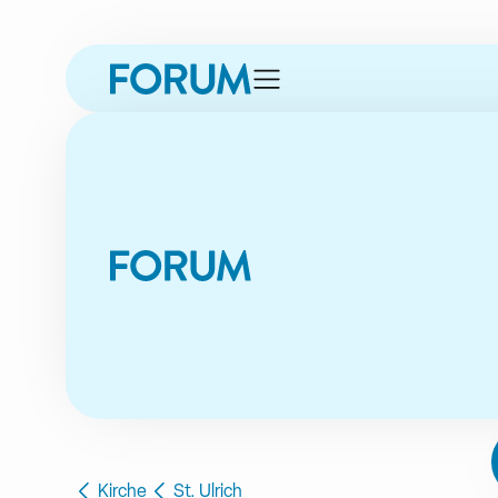
zur
zur
zum
zur
Navigation
Unternavigation
Inhalt
Fusszeile
springen
springen
springen
springen
Kirche
St. Ulrich