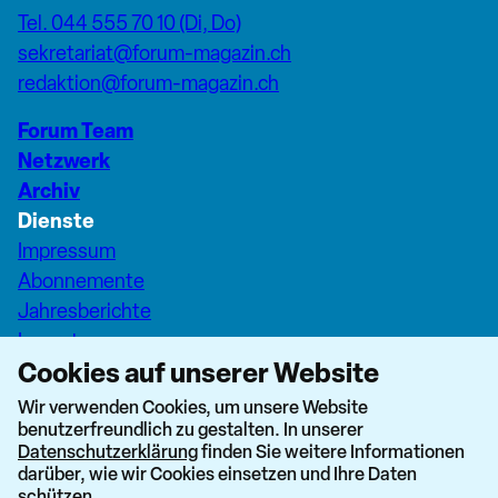
Tel. 044 555 70 10 (Di, Do)
sekretariat@forum-magazin.ch
redaktion@forum-magazin.ch
Forum Team
Netzwerk
Archiv
Dienste
Impressum
Abonnemente
Jahresberichte
Inserate
Cookies auf unserer Website
Pfarreiseiten Stadt Zürich
Dashboard Forum+
Wir verwenden Cookies, um unsere Website
benutzerfreundlich zu gestalten. In unserer
nach oben
Datenschutzerklärung
finden Sie weitere Informationen
darüber, wie wir Cookies einsetzen und Ihre Daten
schützen.