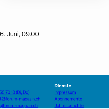
6. Juni, 09.00
Dienste
55 70 10 (Di, Do)
Impressum
at@forum-magazin.ch
Abonnemente
n@forum-magazin.ch
Jahresberichte