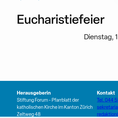
Eucharistiefeier
Dienstag, 1
Herausgeberin
Kontakt
Stiftung Forum - Pfarrblatt der
Tel. 044 5
katholischen Kirche im Kanton Zürich
sekretari
Zeltweg 48
redaktio