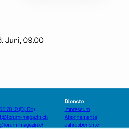
6. Juni, 09.00
Dienste
55 70 10 (Di, Do)
Impressum
at@forum-magazin.ch
Abonnemente
n@forum-magazin.ch
Jahresberichte