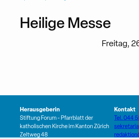
Heilige Messe
Freitag, 2
Herausgeberin
Kontakt
Stiftung Forum - Pfarrblatt der
Tel. 044 5
katholischen Kirche im Kanton Zürich
sekretari
Zeltweg 48
redaktio